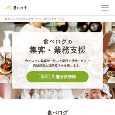
メ
食べログ店舗管理画面
飲食店向けの集客支援サービス・業務支援サービス
食べログの集客・
食べログの集
店舗会員登録
無料
食べログ