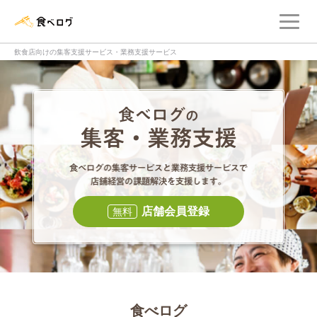
メ
食べログ店舗管理画面
飲食店向けの集客支援サービス・業務支援サービス
食べログの集客・
食べログの集
店舗会員登録
無料
食べログ