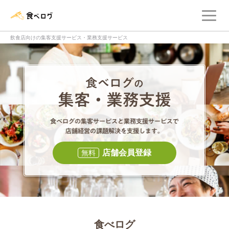
メ
食べログ店舗管理画面
飲食店向けの集客支援サービス・業務支援サービス
食べログの集客・
食べログの集
店舗会員登録
無料
食べログ