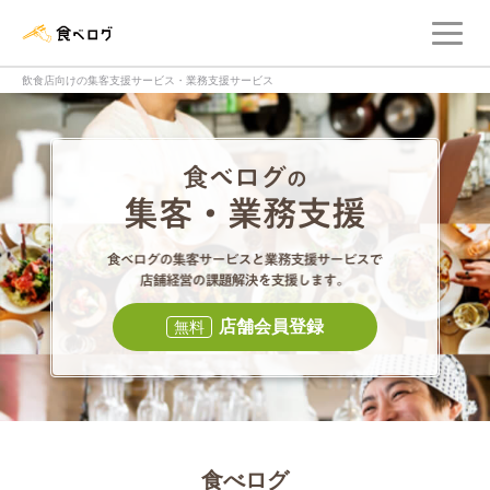
メ
食べログ店舗管理画面
飲食店向けの集客支援サービス・業務支援サービス
食べログの集客・
食べログの集
店舗会員登録
無料
食べログ