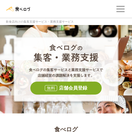
メ
食べログ店舗管理画面
飲食店向けの集客支援サービス・業務支援サービス
食べログの集客・
食べログの集
店舗会員登録
無料
食べログ