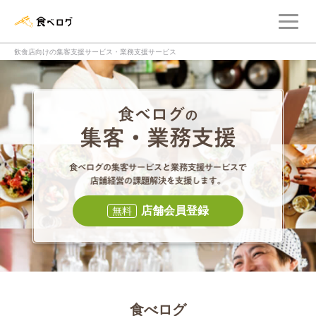
メ
食べログ店舗管理画面
飲食店向けの集客支援サービス・業務支援サービス
食べログの集客・
食べログの集
店舗会員登録
無料
食べログ