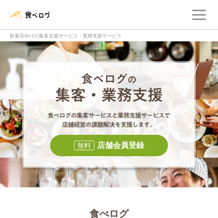
メ
食べログ店舗管理画面
飲食店向けの集客支援サービス・業務支援サービス
食べログの集客・
食べログの集
店舗会員登録
無料
食べログ