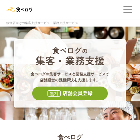
メ
食べログ店舗管理画面
飲食店向けの集客支援サービス・業務支援サービス
食べログの集客・
食べログの集
店舗会員登録
無料
食べログ