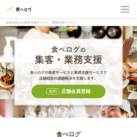
メ
食べログ店舗管理画面
飲食店向けの集客支援サービス・業務支援サービス
食べログの集客・
食べログの集
店舗会員登録
無料
食べログ