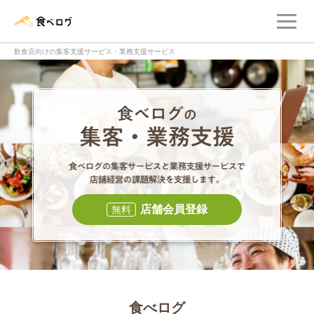
メ
食べログ店舗管理画面
飲食店向けの集客支援サービス・業務支援サービス
食べログの集客・
食べログの集
店舗会員登録
無料
食べログ