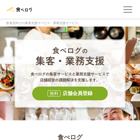
メ
食べログ店舗管理画面
飲食店向けの集客支援サービス・業務支援サービス
食べログの集客・
食べログの集
店舗会員登録
無料
食べログ