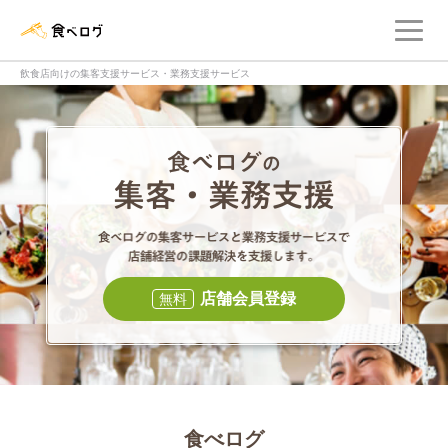
メ
食べログ店舗管理画面
飲食店向けの集客支援サービス・業務支援サービス
食べログの集客・
食べログの集
店舗会員登録
無料
食べログ