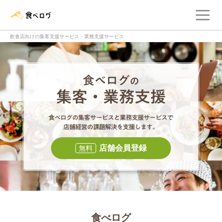
メ
食べログ店舗管理画面
飲食店向けの集客支援サービス・業務支援サービス
食べログの集客・
食べログの集
店舗会員登録
無料
食べログ