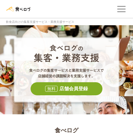
メ
食べログ店舗管理画面
飲食店向けの集客支援サービス・業務支援サービス
食べログの集客・
食べログの集
店舗会員登録
無料
食べログ