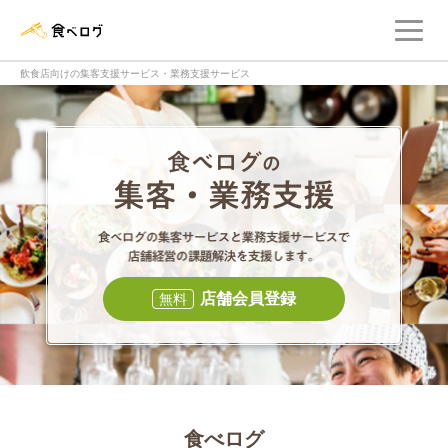
メ
食べログ店舗管理画面
飲食店向けの集客支援サービス・業務支援サービス
食べログの集客・
食べログの集
店舗会員登録
無料
食べログ