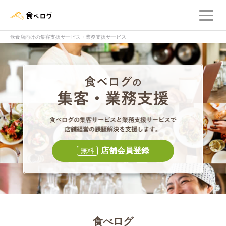
メ
食べログ店舗管理画面
飲食店向けの集客支援サービス・業務支援サービス
食べログの集客・
食べログの集
店舗会員登録
無料
食べログ