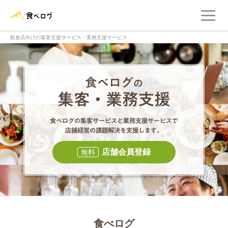
メ
食べログ店舗管理画面
飲食店向けの集客支援サービス・業務支援サービス
食べログの集客・
食べログの集
店舗会員登録
無料
食べログ