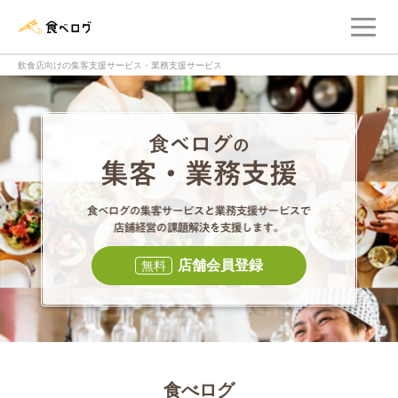
メ
食べログ店舗管理画面
飲食店向けの集客支援サービス・業務支援サービス
食べログの集客・
食べログの集
店舗会員登録
無料
食べログ