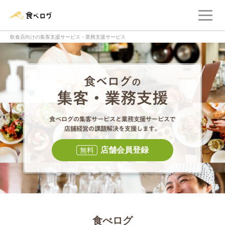
メ
食べログ店舗管理画面
飲食店向けの集客支援サービス・業務支援サービス
食べログの集客・
食べログの集
店舗会員登録
無料
食べログ