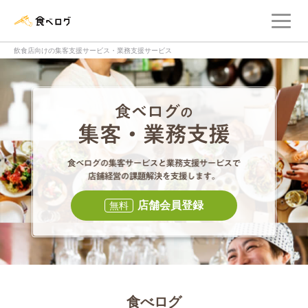
メ
食べログ店舗管理画面
飲食店向けの集客支援サービス・業務支援サービス
食べログの集客・
食べログの集
店舗会員登録
無料
食べログ