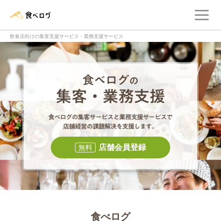
メ
食べログ店舗管理画面
飲食店向けの集客支援サービス・業務支援サービス
食べログの集客・
食べログの集
店舗会員登録
無料
食べログ