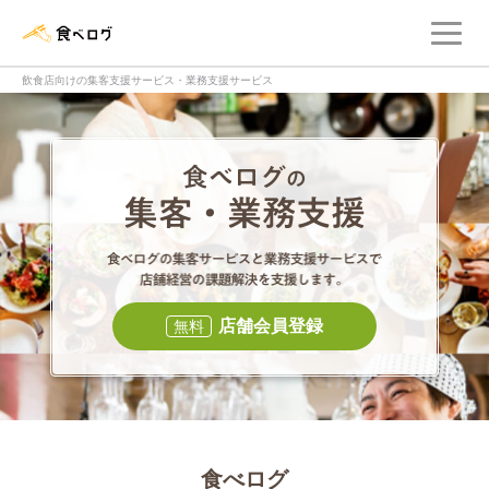
メ
食べログ店舗管理画面
飲食店向けの集客支援サービス・業務支援サービス
食べログの集客・
食べログの集
店舗会員登録
無料
食べログ