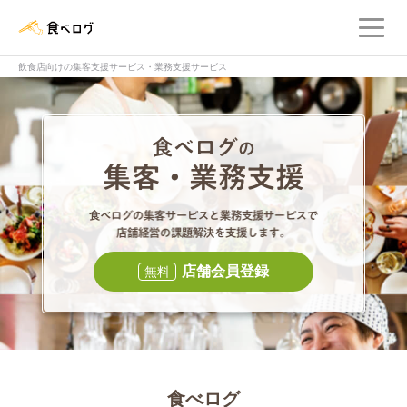
メ
食べログ店舗管理画面
飲食店向けの集客支援サービス・業務支援サービス
食べログの集客・
食べログの集
店舗会員登録
無料
食べログ