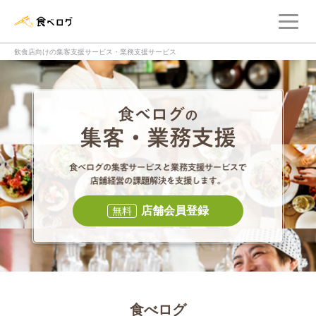
メ
食べログ店舗管理画面
飲食店向けの集客支援サービス・業務支援サービス
食べログの集客・
食べログの集
店舗会員登録
無料
食べログ