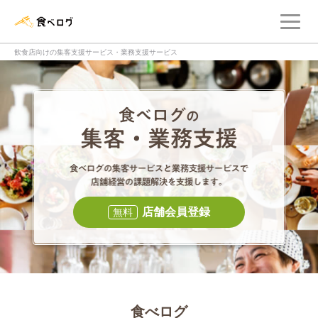
メ
食べログ店舗管理画面
飲食店向けの集客支援サービス・業務支援サービス
食べログの集客・
食べログの集
店舗会員登録
無料
食べログ