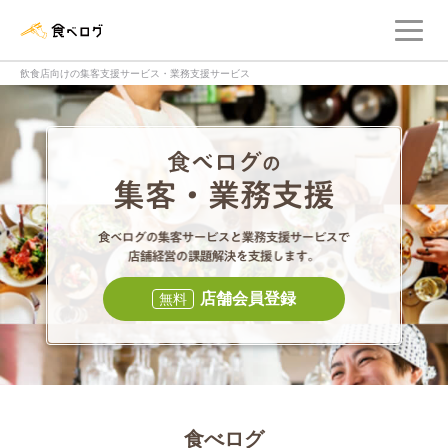
メ
食べログ店舗管理画面
飲食店向けの集客支援サービス・業務支援サービス
食べログの集客・
食べログの集
店舗会員登録
無料
食べログ