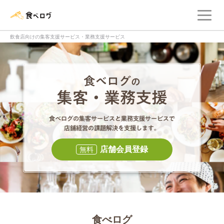
メ
食べログ店舗管理画面
飲食店向けの集客支援サービス・業務支援サービス
食べログの集客・
食べログの集
店舗会員登録
無料
食べログ