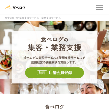
メ
食べログ店舗管理画面
飲食店向けの集客支援サービス・業務支援サービス
食べログの集客・
食べログの集
店舗会員登録
無料
食べログ