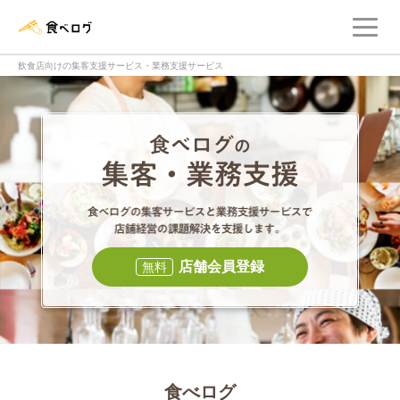
メ
食べログ店舗管理画面
飲食店向けの集客支援サービス・業務支援サービス
食べログの集客・
食べログの集
店舗会員登録
無料
食べログ