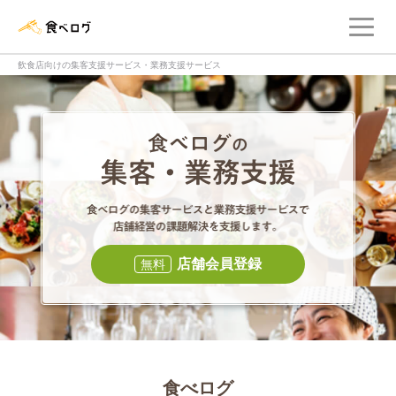
メ
食べログ店舗管理画面
飲食店向けの集客支援サービス・業務支援サービス
食べログの集客・
食べログの集
店舗会員登録
無料
食べログ