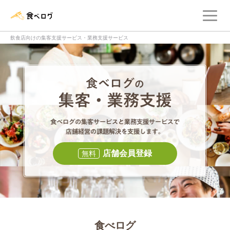
メ
食べログ店舗管理画面
飲食店向けの集客支援サービス・業務支援サービス
食べログの集客・
食べログの集
店舗会員登録
無料
食べログ