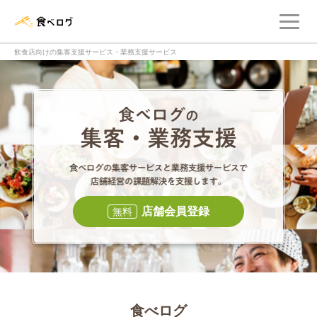
メ
食べログ店舗管理画面
飲食店向けの集客支援サービス・業務支援サービス
食べログの集客・
食べログの集
店舗会員登録
無料
食べログ