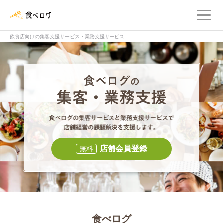
メ
食べログ店舗管理画面
飲食店向けの集客支援サービス・業務支援サービス
食べログの集客・
食べログの集
店舗会員登録
無料
食べログ