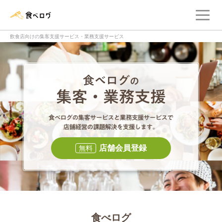
メ
食べログ店舗管理画面
飲食店向けの集客支援サービス・業務支援サービス
食べログの集客・
食べログの集
店舗会員登録
無料
食べログ