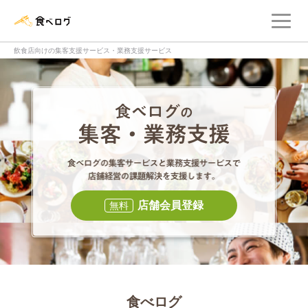
メ
食べログ店舗管理画面
飲食店向けの集客支援サービス・業務支援サービス
食べログの集客・
食べログの集
店舗会員登録
無料
食べログ