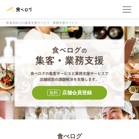
メ
食べログ店舗管理画面
飲食店向けの集客支援サービス・業務支援サービス
食べログの集客・
食べログの集
店舗会員登録
無料
食べログ