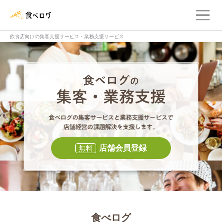
メ
食べログ店舗管理画面
飲食店向けの集客支援サービス・業務支援サービス
食べログの集客・
食べログの集
店舗会員登録
無料
食べログ