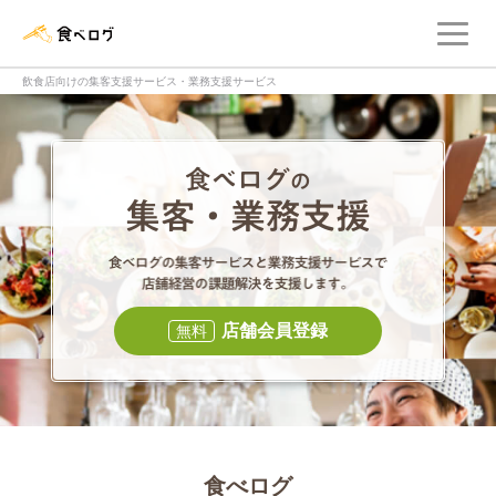
メ
食べログ店舗管理画面
飲食店向けの集客支援サービス・業務支援サービス
食べログの集客・
食べログの集
店舗会員登録
無料
食べログ