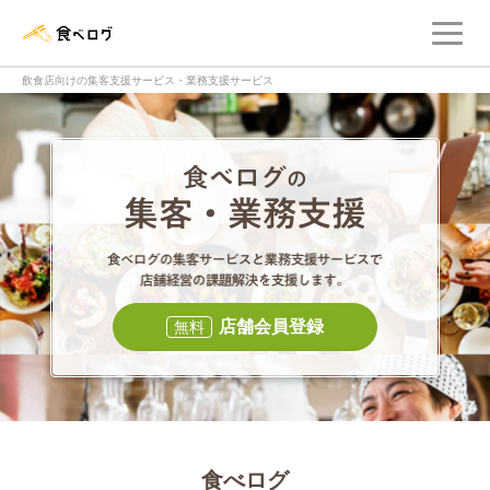
メ
食べログ店舗管理画面
飲食店向けの集客支援サービス・業務支援サービス
食べログの集客・
食べログの集
店舗会員登録
無料
食べログ