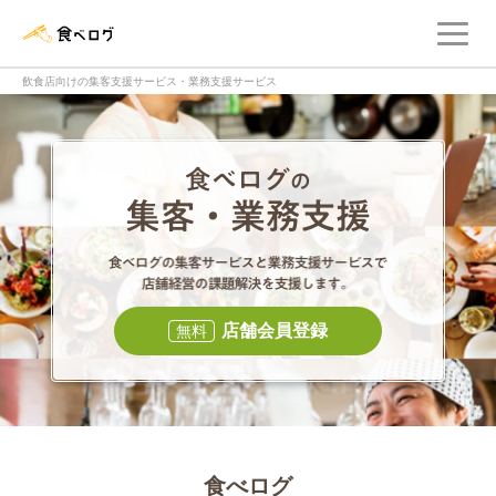
メ
食べログ店舗管理画面
飲食店向けの集客支援サービス・業務支援サービス
食べログの集客・
食べログの集
店舗会員登録
無料
食べログ