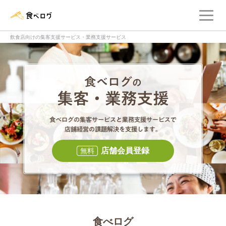
メ
食べログ店舗管理画面
飲食店向けの集客支援サービス・業務支援サービス
食べログの集客・
食べログの集
店舗会員登録
無料
食べログ