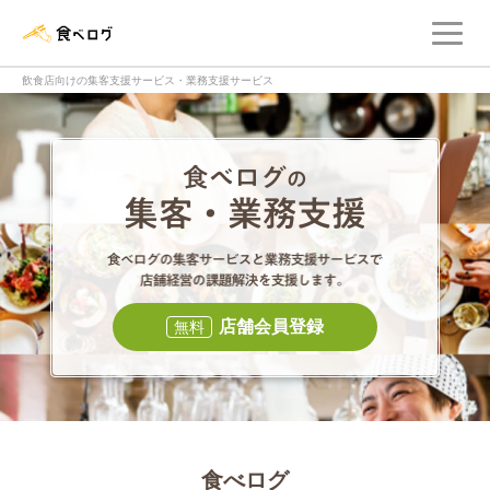
メ
食べログ店舗管理画面
飲食店向けの集客支援サービス・業務支援サービス
食べログの集客・
食べログの集
店舗会員登録
無料
食べログ