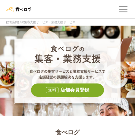
メ
食べログ店舗管理画面
飲食店向けの集客支援サービス・業務支援サービス
食べログの集客・
食べログの集
店舗会員登録
無料
食べログ