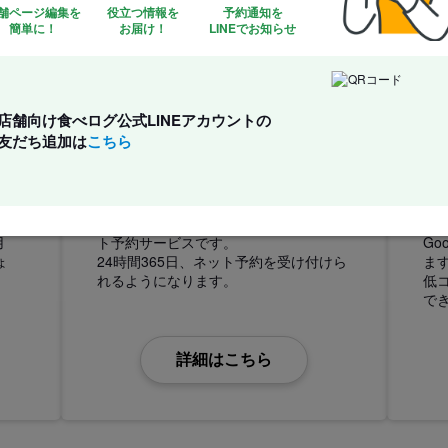
舗ページ編集を
役立つ情報を
予約通知を
簡単に！
お届け！
LINEでお知らせ
店舗向け食べログ公式LINEアカウントの
友だち追加は
こちら
食べログネット予約
のお
導入費用・固定費0円で始められるネッ
食
用
ト予約サービスです。
Go
ょ
24時間365日、ネット予約を受け付けら
ま
れるようになります。
低
で
詳細はこちら