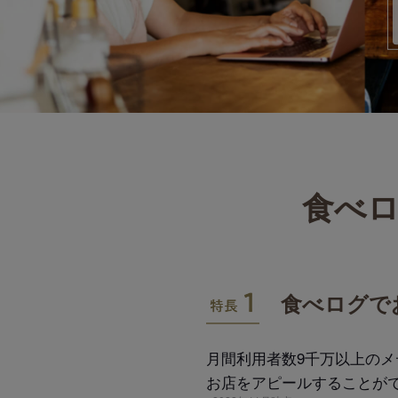
食べロ
特長1
食べログで
月間利用者数9千万以上の
お店をアピールすることが