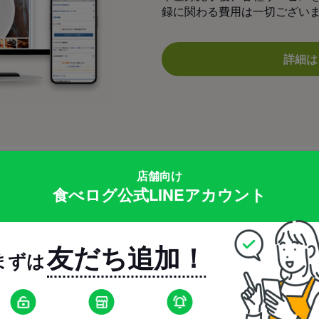
録に関わる費用は一切ござい
詳細は
店舗向け
食べログ公式LINEアカウント
集客サービス
友だち追加！
メサイト「食べログ」であなたのお店への
まずは