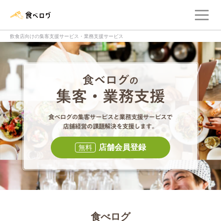
メ
食べログ店舗管理画面
飲食店向けの集客支援サービス・業務支援サービス
食べログの集客・
食べログの集
店舗会員登録
無料
食べログ