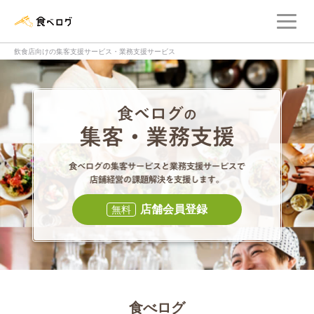
メ
食べログ店舗管理画面
飲食店向けの集客支援サービス・業務支援サービス
食べログの集客・
食べログの集
店舗会員登録
無料
食べログ