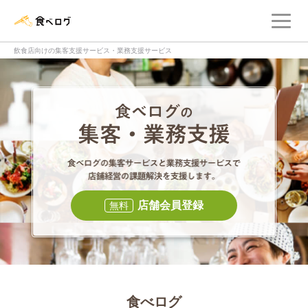
メ
食べログ店舗管理画面
飲食店向けの集客支援サービス・業務支援サービス
食べログの集客・
食べログの集
店舗会員登録
無料
食べログ