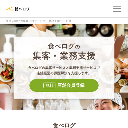
メ
食べログ店舗管理画面
飲食店向けの集客支援サービス・業務支援サービス
食べログの集客・
食べログの集
店舗会員登録
無料
食べログ