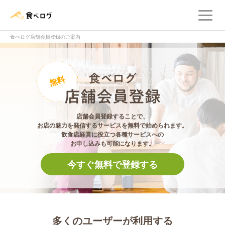
メ
食べログ店舗管理画面
食べログ店舗会員登録のご案内
食べログ店舗会員登
無料
店舗会員登録することで、
お店の魅力を発信するサービスを無料で始められます。
飲食店経営に役立つ各種サービスへの
お申し込みも可能になります。
今すぐ無料で登録する
多くのユーザーが利用する