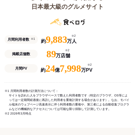
日本最大級のグルメサイト
9,883
※2
月間利用者数
※1
約
万人
89
※2
掲載店舗数
万店舗
24
7,998
※2
月間PV
約
億
万PV
※1 月間利用者数の計測方法について：
サイトを訪れた人をブラウザベースで数えた利用者数です（特定のブラウザ、OS等によ
っては一定期間経過後に再訪した利用者を重複計測する場合があります）。なお、モバイ
ル端末のウェブページ高速表示に伴う利用者数の重複や、第三者による自動収集プログラ
ムなどの機械的なアクセスについては可能な限り排除して計測しています。
※2 2026年3月時点