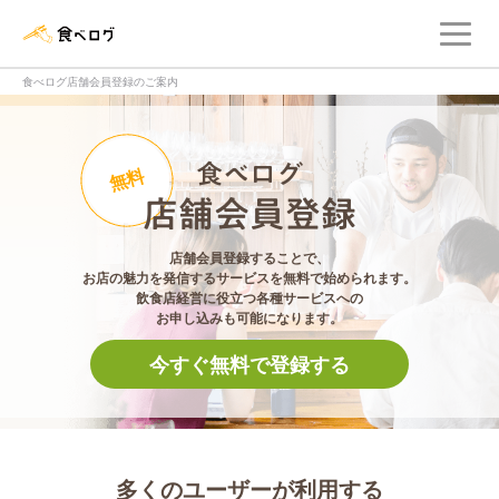
メ
食べログ店舗管理画面
食べログ店舗会員登録のご案内
食べログ店舗会員登
無料
店舗会員登録することで、
お店の魅力を発信するサービスを無料で始められます。
飲食店経営に役立つ各種サービスへの
お申し込みも可能になります。
今すぐ無料で登録する
多くのユーザーが利用する