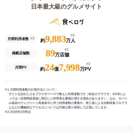
日本最大級のグルメサイト
9,883
※2
月間利用者数
※1
約
万人
89
※2
掲載店舗数
万店舗
24
7,998
※2
月間PV
約
億
万PV
※1 月間利用者数の計測方法について：
サイトを訪れた人をブラウザベースで数えた利用者数です（特定のブラウザ、OS等によ
っては一定期間経過後に再訪した利用者を重複計測する場合があります）。なお、モバイ
ル端末のウェブページ高速表示に伴う利用者数の重複や、第三者による自動収集プログラ
ムなどの機械的なアクセスについては可能な限り排除して計測しています。
※2 2026年3月時点